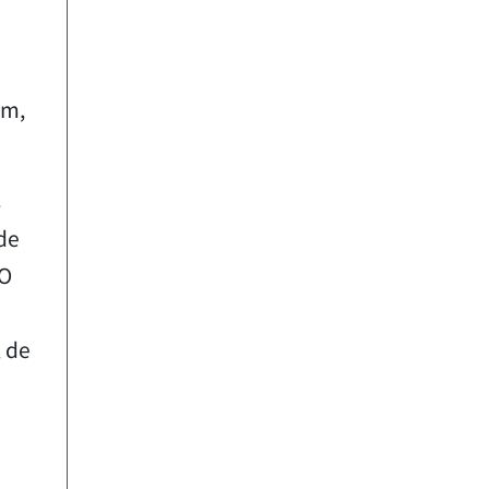
om,
s
 de
LO
, de