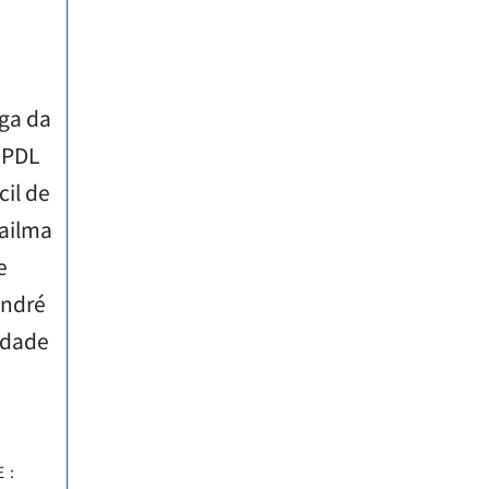
rga da
 PDL
il de
Jailma
e
André
idade
E: