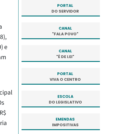
PORTAL
DO SERVIDOR
a
CANAL
"FALA POVO"
8),
) e
CANAL
ram
"É DE LEI"
PORTAL
VIVA O CENTRO
cipal
ESCOLA
Os
DO LEGISLATIVO
 R$
EMENDAS
ria
IMPOSITIVAS