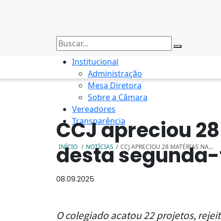
Institucional
Administração
Mesa Diretora
Sobre a Câmara
Vereadores
Transparência
CCJ apreciou 28
desta segunda-f
INÍCIO
/
NOTÍCIAS
/
CCJ APRECIOU 28 MATÉRIAS NA...
08.09.2025
O colegiado acatou 22 projetos, rejei