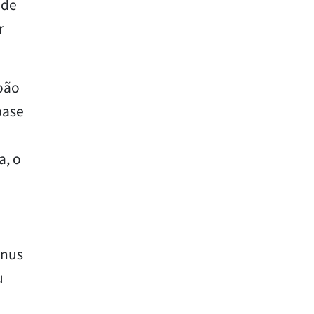
 de
r
João
base
a, o
ônus
u