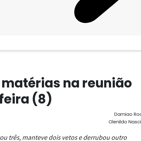
 matérias na reunião
eira (8)
Damiao Rod
Olenildo Nas
tou três, manteve dois vetos e derrubou outro