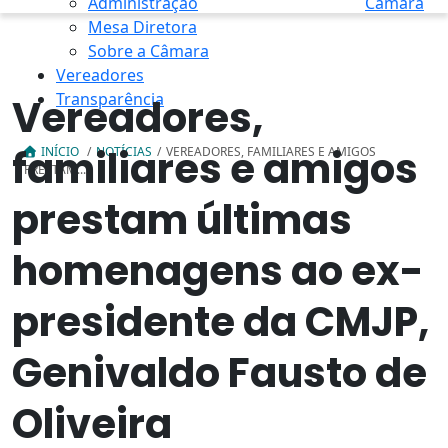
Administração
Câmara
Mesa Diretora
Sobre a Câmara
Vereadores
Transparência
Vereadores,
familiares e amigos
INÍCIO
/
NOTÍCIAS
/
VEREADORES, FAMILIARES E AMIGOS
PRESTAM...
prestam últimas
homenagens ao ex-
presidente da CMJP,
Genivaldo Fausto de
Oliveira