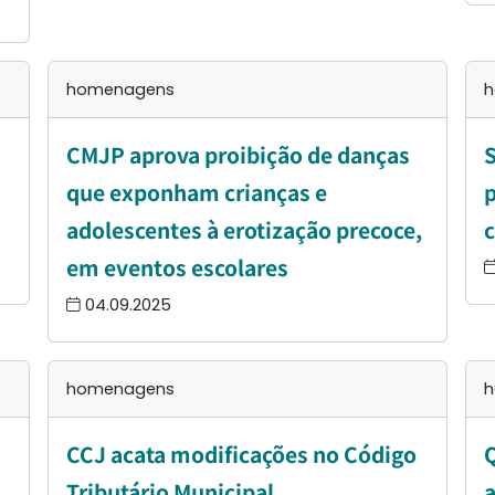
homenagens
h
CMJP aprova proibição de danças
S
que exponham crianças e
p
adolescentes à erotização precoce,
c
em eventos escolares
04.09.2025
homenagens
h
CCJ acata modificações no Código
Tributário Municipal