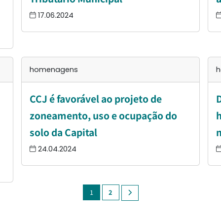
17.06.2024
homenagens
h
CCJ é favorável ao projeto de
D
zoneamento, uso e ocupação do
h
solo da Capital
24.04.2024
1
2