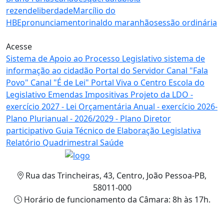
rezende
liberdade
Marcílio do
HBE
pronunciamento
rinaldo maranhão
sessão ordinária
Acesse
Sistema de Apoio
ao Processo Legislativo
sistema de
informação
ao cidadão
Portal
do Servidor
Canal
"Fala
Povo"
Canal
"É de Lei"
Portal
Viva o Centro
Escola
do
Legislativo
Emendas
Impositivas
Projeto da LDO
-
exercício 2027 -
Lei Orçamentária Anual
- exercício 2026-
Plano Plurianual
- 2026/2029 -
Plano Diretor
participativo
Guia Técnico de
Elaboração Legislativa
Relatório Quadrimestral
Saúde
Rua das Trincheiras, 43, Centro, João Pessoa-PB,
58011-000
Horário de funcionamento da Câmara: 8h às 17h.