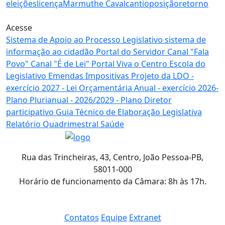
eleições
licença
Marmuthe Cavalcanti
oposição
retorno
Acesse
Sistema de Apoio
ao Processo Legislativo
sistema de
informação
ao cidadão
Portal
do Servidor
Canal
"Fala
Povo"
Canal
"É de Lei"
Portal
Viva o Centro
Escola
do
Legislativo
Emendas
Impositivas
Projeto da LDO
-
exercício 2027 -
Lei Orçamentária Anual
- exercício 2026-
Plano Plurianual
- 2026/2029 -
Plano Diretor
participativo
Guia Técnico de
Elaboração Legislativa
Relatório Quadrimestral
Saúde
Rua das Trincheiras, 43, Centro, João Pessoa-PB,
58011-000
Horário de funcionamento da Câmara: 8h às 17h.
Contatos
Equipe
Extranet