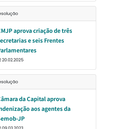
esolução
MJP aprova criação de três
ecretarias e seis Frentes
Parlamentares
20.02.2025
esolução
âmara da Capital aprova
ndenização aos agentes da
Semob-JP
09.03.2023