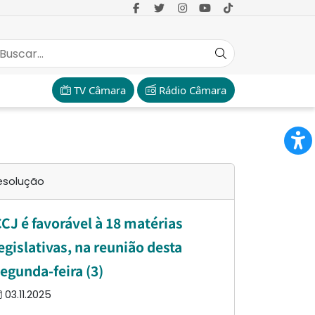
TV Câmara
Rádio Câmara
esolução
CJ é favorável à 18 matérias
egislativas, na reunião desta
egunda-feira (3)
03.11.2025