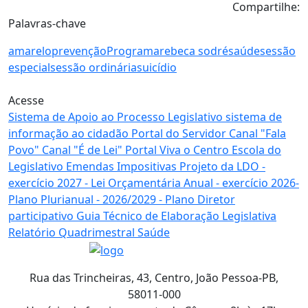
Compartilhe:
Palavras-chave
amarelo
prevenção
Programa
rebeca sodré
saúde
sessão
especial
sessão ordinária
suicídio
Acesse
Sistema de Apoio
ao Processo Legislativo
sistema de
informação
ao cidadão
Portal
do Servidor
Canal
"Fala
Povo"
Canal
"É de Lei"
Portal
Viva o Centro
Escola
do
Legislativo
Emendas
Impositivas
Projeto da LDO
-
exercício 2027 -
Lei Orçamentária Anual
- exercício 2026-
Plano Plurianual
- 2026/2029 -
Plano Diretor
participativo
Guia Técnico de
Elaboração Legislativa
Relatório Quadrimestral
Saúde
Rua das Trincheiras, 43, Centro, João Pessoa-PB,
58011-000