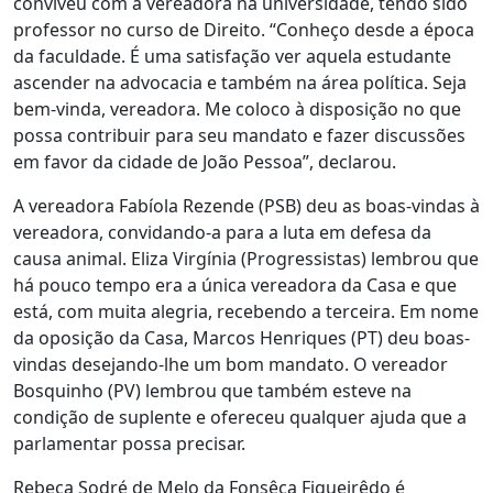
conviveu com a vereadora na universidade, tendo sido
professor no curso de Direito. “Conheço desde a época
da faculdade. É uma satisfação ver aquela estudante
ascender na advocacia e também na área política. Seja
bem-vinda, vereadora. Me coloco à disposição no que
possa contribuir para seu mandato e fazer discussões
em favor da cidade de João Pessoa”, declarou.
A vereadora Fabíola Rezende (PSB) deu as boas-vindas à
vereadora, convidando-a para a luta em defesa da
causa animal. Eliza Virgínia (Progressistas) lembrou que
há pouco tempo era a única vereadora da Casa e que
está, com muita alegria, recebendo a terceira. Em nome
da oposição da Casa, Marcos Henriques (PT) deu boas-
vindas desejando-lhe um bom mandato. O vereador
Bosquinho (PV) lembrou que também esteve na
condição de suplente e ofereceu qualquer ajuda que a
parlamentar possa precisar.
Rebeca Sodré de Melo da Fonsêca Figueirêdo é