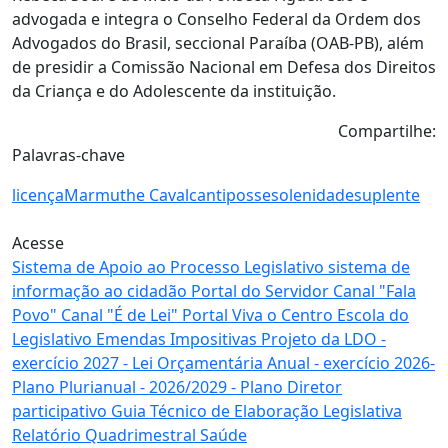
advogada e integra o Conselho Federal da Ordem dos
Advogados do Brasil, seccional Paraíba (OAB-PB), além
de presidir a Comissão Nacional em Defesa dos Direitos
da Criança e do Adolescente da instituição.
Compartilhe:
Palavras-chave
licença
Marmuthe Cavalcanti
posse
solenidade
suplente
Acesse
Sistema de Apoio
ao Processo Legislativo
sistema de
informação
ao cidadão
Portal
do Servidor
Canal
"Fala
Povo"
Canal
"É de Lei"
Portal
Viva o Centro
Escola
do
Legislativo
Emendas
Impositivas
Projeto da LDO
-
exercício 2027 -
Lei Orçamentária Anual
- exercício 2026-
Plano Plurianual
- 2026/2029 -
Plano Diretor
participativo
Guia Técnico de
Elaboração Legislativa
Relatório Quadrimestral
Saúde