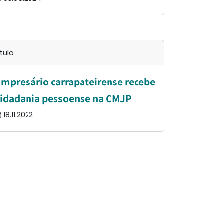
ítulo
mpresário carrapateirense recebe
idadania pessoense na CMJP
18.11.2022