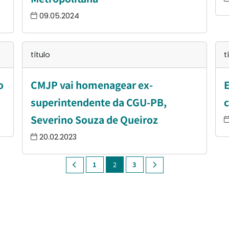
09.05.2024
título
t
o
CMJP vai homenagear ex-
E
superintendente da CGU-PB,
c
Severino Souza de Queiroz
20.02.2023
1
2
3