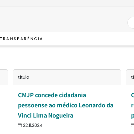
TRANSPARÊNCIA
título
t
CMJP concede cidadania
C
pessoense ao médico Leonardo da
r
Vinci Lima Nogueira
p
22.11.2024