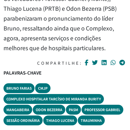
Thiago Lucena (PRTB) e Odon Bezerra (PSB)
parabenizaram o pronunciamento do líder
Bruno, ressaltando ainda que o Complexo,
agora, apresenta serviços e condições
melhores que de hospitais particulares.
COMPARTILHE:
PALAVRAS-CHAVE
BRUNO FARIAS
CMJP
COMPLEXO HOSPITALAR TARCÍSIO DE MIRANDA BURITY
MANGABEIRA
ODON BEZERRA
PASM
PROFESSOR GABRIEL
SESSÃO ORDINÁRIA
THIAGO LUCENA
TRAUMINHA