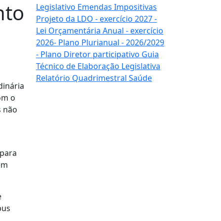
nto
Legislativo
Emendas
Impositivas
Projeto da LDO
- exercício 2027 -
Lei Orçamentária Anual
- exercício
2026-
Plano Plurianual
- 2026/2029
-
Plano Diretor
participativo
Guia
Técnico de
Elaboração Legislativa
Relatório Quadrimestral
Saúde
dinária
com o
s não
 para
nem
e
bus