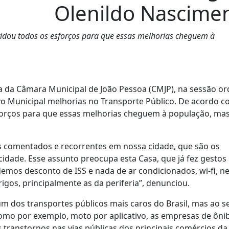
Olenildo Nascime
vidou todos os esforços para que essas melhorias cheguem à
a da Câmara Municipal de João Pessoa (CMJP), na sessão or
tivo Municipal melhorias no Transporte Público. De acordo 
sforços para que essas melhorias cheguem à população, ma
is comentados e recorrentes em nossa cidade, que são os
cidade. Esse assunto preocupa esta Casa, que já fez gestos
demos desconto de ISS e nada de ar condicionados, wi-fi, 
gos, principalmente as da periferia”, denunciou.
 dos transportes públicos mais caros do Brasil, mas ao s
como por exemplo, moto por aplicativo, as empresas de ôni
 transtornos nas vias públicas dos principais comércios da