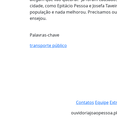
cidade, como Epitácio Pessoa e Josefa Tavei
população e nada melhorou. Precisamos ouv
ensejou.
Palavras-chave
transporte público
Contatos
Equipe
Ext
ouvidoria
joaopessoa.pb