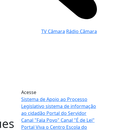
TV Câmara
Rádio Câmara
Acesse
Sistema de Apoio
ao Processo
Legislativo
sistema de informação
ao cidadão
Portal
do Servidor
ues
Canal
"Fala Povo"
Canal
"É de Lei"
Portal
Viva o Centro
Escola
do