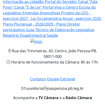
informação
ao cidadão
Portal
do Servidor
Canal
"Fala
Povo"
Canal
"É de Lei"
Portal
Viva o Centro
Escola
do
Legislativo
Emendas
Impositivas
Projeto da LDO
-
exercício 2027 -
Lei Orçamentária Anual
- exercício 2026-
Plano Plurianual
- 2026/2029 -
Plano Diretor
participativo
Guia Técnico de
Elaboração Legislativa
Relatório Quadrimestral
Saúde
Rua das Trincheiras, 43, Centro, João Pessoa-PB,
58011-000
Horário de funcionamento da Câmara: 8h às 17h.
Contatos
Equipe
Extranet
ouvidoria
joaopessoa.pb.leg.br
Acompanhe a
TV Câmara
e a
Rádio Câmara