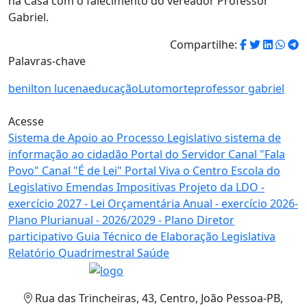
na Casa com o falecimento do vereador Professor
Gabriel.
Compartilhe:
Palavras-chave
benilton lucena
educação
Luto
morte
professor gabriel
Acesse
Sistema de Apoio
ao Processo Legislativo
sistema de
informação
ao cidadão
Portal
do Servidor
Canal
"Fala
Povo"
Canal
"É de Lei"
Portal
Viva o Centro
Escola
do
Legislativo
Emendas
Impositivas
Projeto da LDO
-
exercício 2027 -
Lei Orçamentária Anual
- exercício 2026-
Plano Plurianual
- 2026/2029 -
Plano Diretor
participativo
Guia Técnico de
Elaboração Legislativa
Relatório Quadrimestral
Saúde
Rua das Trincheiras, 43, Centro, João Pessoa-PB,