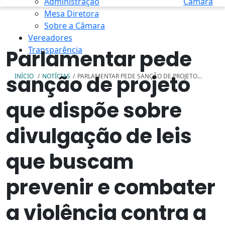
Administração
Câmara
Mesa Diretora
Sobre a Câmara
Vereadores
Transparência
Parlamentar pede
sanção de projeto
INÍCIO
/
NOTÍCIAS
/
PARLAMENTAR PEDE SANÇÃO DE PROJETO...
que dispõe sobre
divulgação de leis
que buscam
prevenir e combater
a violência contra a