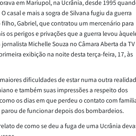
morava em Mariupol, na Ucrânia, desde 1995 quan
 casal e mais a sogra de Silvana fugiu da guerra
o filho, Gabriel, que contratou um mercenário para
mais os perigos e privações que a guerra levou àquel
à jornalista Michelle Souza no Câmara Aberta da TV
imeira exibição na noite desta terça-feira, 17, às
as maiores dificuldades de estar numa outra realida
niano e também suas impressões a respeito dos
como os dias em que perdeu o contato com famili
t parou de funcionar depois dos bombardeios.
o relato de como se deu a fuga de uma Ucrânia dev
ussos.