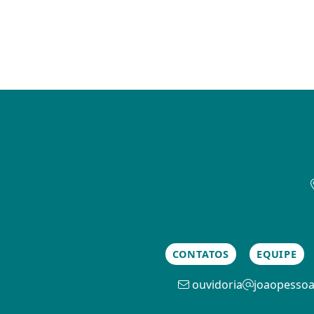
CONTATOS
EQUIPE
ouvidoria
joaopessoa