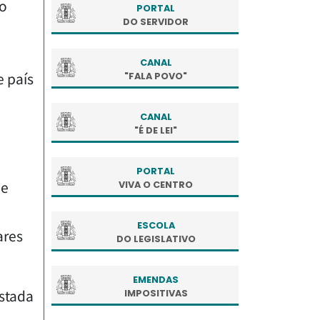
do
PORTAL
DO SERVIDOR
CANAL
e país
"FALA POVO"
CANAL
"É DE LEI"
PORTAL
de
VIVA O CENTRO
ESCOLA
ares
DO LEGISLATIVO
EMENDAS
astada
IMPOSITIVAS