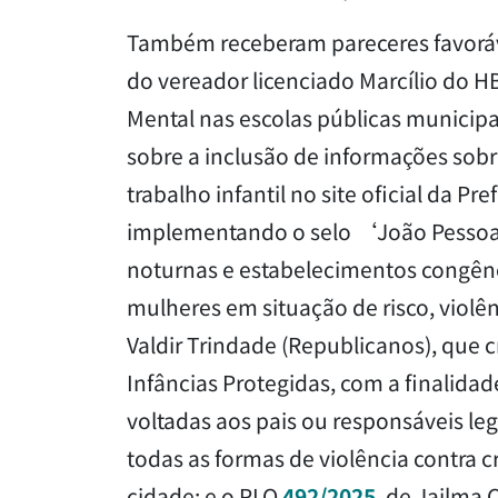
Também receberam pareceres favoráve
do vereador licenciado Marcílio do 
Mental nas escolas públicas municipa
sobre a inclusão de informações sobr
trabalho infantil no site oficial da Pre
implementando o selo ‘João Pessoa D
noturnas e estabelecimentos congêne
mulheres em situação de risco, violê
Valdir Trindade (Republicanos), que 
Infâncias Protegidas, com a finalidad
voltadas aos pais ou responsáveis le
todas as formas de violência contra c
cidade; e o PLO
492/2025
, de Jailma 