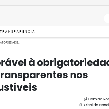
TRANSPARÊNCIA
ATORIEDADE...
rável à obrigatorieda
transparentes nos
stíveis
Damião Rod
Olenildo Nasc