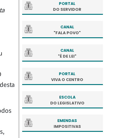
PORTAL
ta
DO SERVIDOR
CANAL
"FALA POVO"
CANAL
u
"É DE LEI"
O
PORTAL
VIVA O CENTRO
 desta
ESCOLA
DO LEGISLATIVO
odos
EMENDAS
IMPOSITIVAS
s,