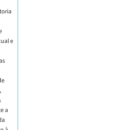
toria
e
ual e
as
de
,
s
te a
da
to à