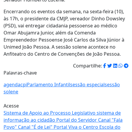
Encerrando os eventos da semana, na sexta-feira (10),
às 17h, o presidente da CMJP, vereador Dinho Dowsley
(PSD), vai entregar cidadania pessoense ao médico
Omar Abujamra Junior, além da Comenda
Empreendedor Pessoense José Carlos da Silva Júnior à
Unimed João Pessoa. A sessão solene acontece no
Anfiteatro do Centro de Convenções de João Pessoa.
Compartilhe:
Palavras-chave
agenda
cpi
Parlamento Infantil
sessão especial
sessão
solene
Acesse
Sistema de Apoio
ao Processo Legislativo
sistema de
informação
ao cidadão
Portal
do Servidor
Canal
"Fala
Povo"
Canal
"É de Lei"
Portal
Viva o Centro
Escola
do