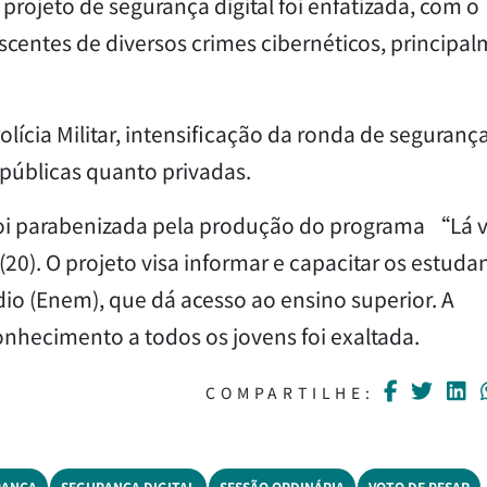
rojeto de segurança digital foi enfatizada, com o
escentes de diversos crimes cibernéticos, principa
olícia Militar, intensificação da ronda de seguranç
 públicas quanto privadas.
foi parabenizada pela produção do programa “Lá 
(20). O projeto visa informar e capacitar os estuda
io (Enem), que dá acesso ao ensino superior. A
nhecimento a todos os jovens foi exaltada.
COMPARTILHE:
RANÇA
SEGURANÇA DIGITAL
SESSÃO ORDINÁRIA
VOTO DE PESAR