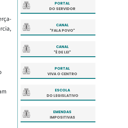
PORTAL
DO SERVIDOR
erça-
CANAL
rcia,
"FALA POVO"
CANAL
"É DE LEI"
PORTAL
o
VIVA O CENTRO
ram
ESCOLA
DO LEGISLATIVO
EMENDAS
IMPOSITIVAS