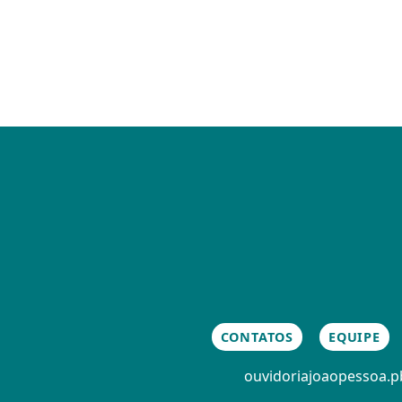
CONTATOS
EQUIPE
ouvidoria
joaopessoa.pb