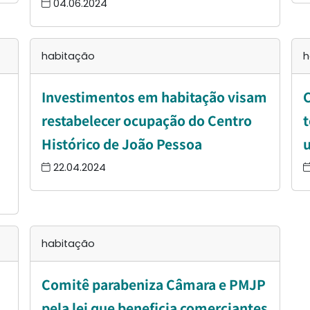
04.06.2024
habitação
h
Investimentos em habitação visam
C
restabelecer ocupação do Centro
t
Histórico de João Pessoa
u
22.04.2024
habitação
Comitê parabeniza Câmara e PMJP
pela lei que beneficia comerciantes