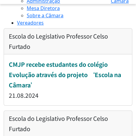
Administração
Câmara
Mesa Diretora
Sobre a Câmara
Vereadores
Transparência
Escola do Legislativo Professor Celso
Furtado
INÍCIO
/
ESCOLA DO LEGISLATIVO PROFESSOR CELSO...
CMJP recebe estudantes do colégio
Evolução através do projeto ‘Escola na
Câmara’
21.08.2024
Escola do Legislativo Professor Celso
Furtado