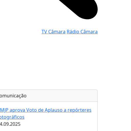
TV Câmara
Rádio Câmara
omunicação
MJP aprova Voto de Aplauso a repórteres
otográficos
4.09.2025