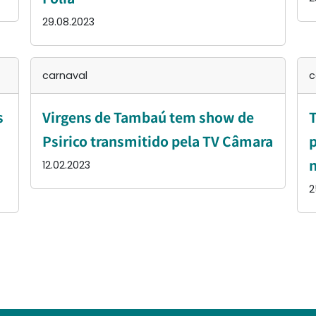
29.08.2023
carnaval
c
s
Virgens de Tambaú tem show de
T
Psirico transmitido pela TV Câmara
p
n
12.02.2023
2