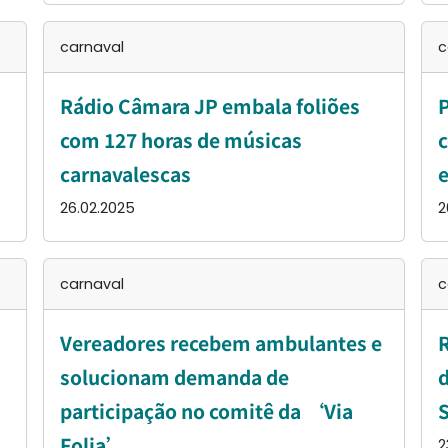
carnaval
c
Rádio Câmara JP embala foliões
P
com 127 horas de músicas
c
carnavalescas
26.02.2025
2
carnaval
c
Vereadores recebem ambulantes e
R
solucionam demanda de
d
participação no comitê da ‘Via
S
Folia’
2