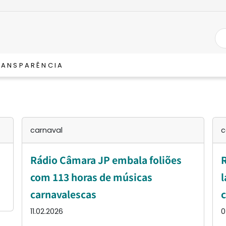
RANSPARÊNCIA
carnaval
c
Rádio Câmara JP embala foliões
R
com 113 horas de músicas
l
carnavalescas
c
11.02.2026
0