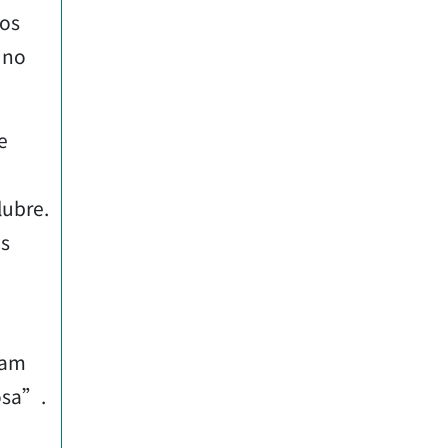
 os
 no
e
lubre.
os
ram
osa”.