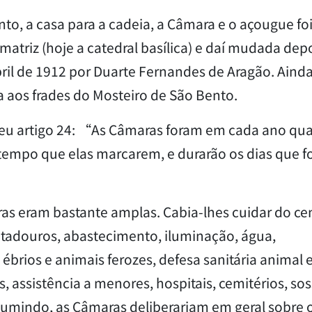
nto, a casa para a cadeia, a Câmara e o açougue fo
atriz (hoje a catedral basílica) e daí mudada depo
bril de 1912 por Duarte Fernandes de Aragão. Aind
da aos frades do Mosteiro de São Bento.
 seu artigo 24: “As Câmaras foram em cada ano qu
 tempo que elas marcarem, e durarão os dias que 
as eram bastante amplas. Cabia-lhes cuidar do ce
atadouros, abastecimento, iluminação, água,
brios e animais ferozes, defesa sanitária animal 
s, assistência a menores, hospitais, cemitérios, so
esumindo, as Câmaras deliberariam em geral sobre 