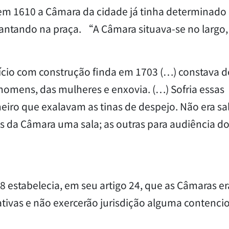
 em 1610 a Câmara da cidade já tinha determinado
vantando na praça. “A Câmara situava-se no largo,
fício com construção finda em 1703 (…) constava d
s homens, das mulheres e enxovia. (…) Sofria essas
iro que exalavam as tinas de despejo. Não era sa
es da Câmara uma sala; as outras para audiência d
28 estabelecia, em seu artigo 24, que as Câmaras e
ivas e não exercerão jurisdição alguma contenci