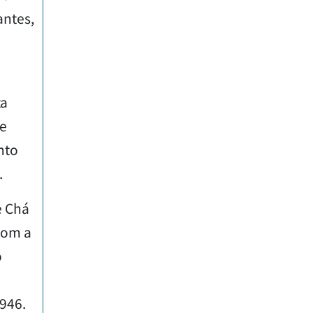
antes,
ta
se
nto
.
e Chá
 com a
o
1946.