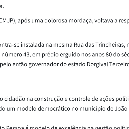
a.
CMJP), após uma dolorosa mordaça, voltava a resp
ntra-se instalada na mesma Rua das Trincheiras, 
no número 43, em prédio erguido nos anos 80 do sé
elo então governador do estado Dorgival Terceir
 o cidadão na construção e controle de ações políti
ndo um modelo democrático no município de João
o Pessoa é modelo de excelência na gestão polític