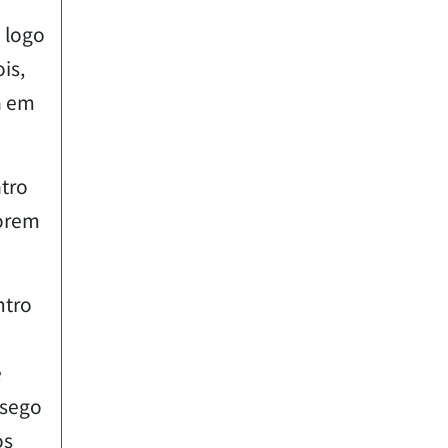
i logo
is,
a em
atro
forem
ntro
e
ssego
os