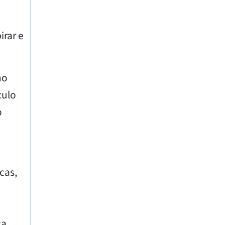
irar e
no
culo
o
cas,
a,