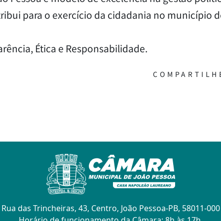
tribui para o exercício da cidadania no município 
rência, Ética e Responsabilidade.
COMPARTILH
Rua das Trincheiras, 43, Centro, João Pessoa-PB, 58011-000
Horário de funcionamento da Câmara: 8h às 17h.